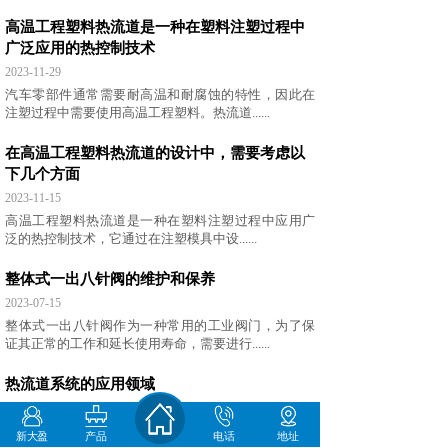
高温工程塑料热流道是一种在塑料注塑过程中
广泛应用的热控制技术
2023-11-29
汽车零部件通常需要耐高温和耐腐蚀的特性，因此在
注塑过程中需要使用高温工程塑料。热流道......
在高温工程塑料热流道的设计中，需要考虑以
下几个方面
2023-11-15
​高温工程塑料热流道是一种在塑料注塑过程中应用广
泛的热控制技术，它通过在注塑模具中设......
整体式一出八针阀的维护和保养
2023-07-15
整体式一出八针阀作为一种常用的工业阀门，为了保
证其正常的工作和延长使用寿命，需要进行......
​热流道系统的应用领域
2023-04-28
热流道系统的应用非常广泛，特别是在生产高精度和
新大盈
产品
电话
地址